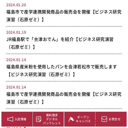
2024.01.20
福島市で産学連携開発商品の販売会を開催【ビジネス研究
演習（石原ゼミ）】
2024.01.19
JR福島駅で「會津おでん」を紹介【ビジネス研究演習
（石原ゼミ）】
2024.01.14
福島県産米粉を使用したパンを会津若松市で販売します
【ビジネス研究演習（石原ゼミ）】
2024.01.14
福島市で産学連携開発商品の販売会を開催【ビジネス研究
演習（石原ゼミ）】
2024.01.10
資料請求
オープン
入試情報
デジタル
お問合せ
地域企業で実習を行いました【ビジネス実践実習（佐藤千
キャンパス
パンフレット