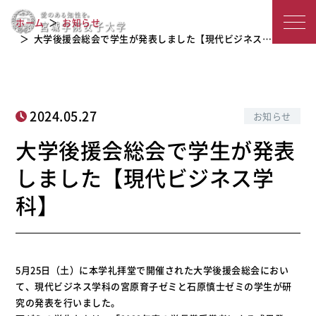
大学後援会総会で学生が発表しました
宮
ホーム
お知らせ
【現代ビジネス学科】
城
大学後援会総会で学生が発表しました【現代ビジネス…
学
院
2024.05.27
お知らせ
女
大学後援会総会で学生が発表
子
しました【現代ビジネス学
大
科】
学
5月25日（土）に本学礼拝堂で開催された大学後援会総会におい
て、現代ビジネス学科の宮原育子ゼミと石原慎士ゼミの学生が研
究の発表を行いました。