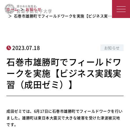
石巻市雄勝町でフィールドワークを実
宮
ホーム
お知らせ
施【ビジネス実践実習（成田ゼミ）】
城
石巻市雄勝町でフィールドワークを実施【ビジネス実…
学
院
2023.07.18
お知らせ
女
石巻市雄勝町でフィールドワ
子
ークを実施【ビジネス実践実
大
習（成田ゼミ）】
学
成田ゼミでは、6月17日に石巻市雄勝町でフィールドワークを行い
ました。雄勝町は東日本大震災で大きな被害を受けた津波被災地
です。