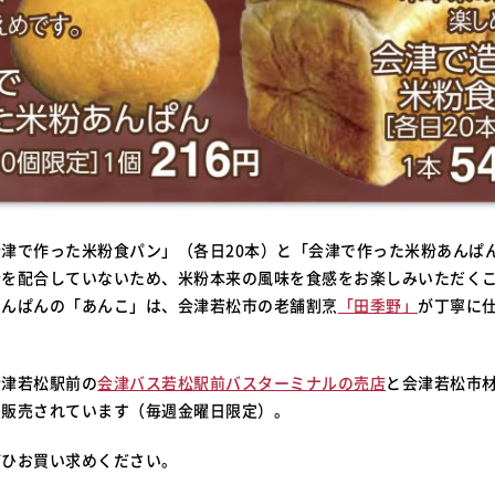
津で作った米粉食パン」（各日20本）と「会津で作った米粉あんぱん
粉を配合していないため、米粉本来の風味を食感をお楽しみいただく
あんぱんの「あんこ」は、会津若松市の老舗割烹
「田季野」
が丁寧に
会津若松駅前の
会津バス若松駅前バスターミナルの売店
と会津若松市
も販売されています（毎週金曜日限定）。
ぜひお買い求めください。