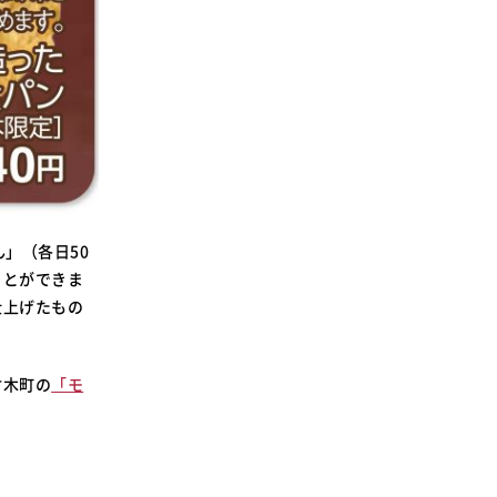
」（各日50
ことができま
仕上げたもの
材木町の
「モ