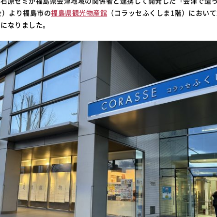
科石原ゼミが福島県会津地域の関係者と連携して開発した「会津で造
金）より福島市の
福島県観光物産館
（コラッセふくしま1階）において
とになりました。