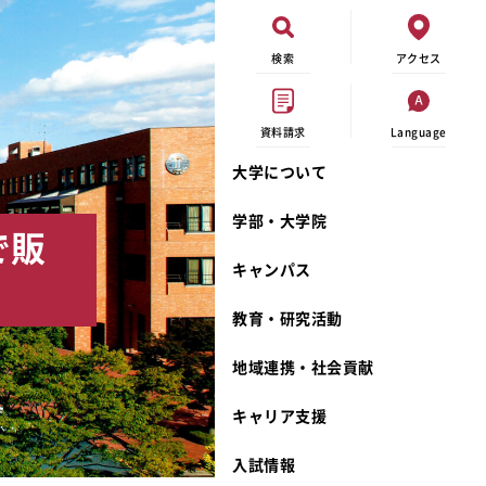
検索
アクセス
資料請求
Language
大学について
現代ビジネス学科
イベントカレンダー
外部資金研究
連携事業のご紹介
学部・大学院
で販
キャンパスマップ
学内の研究助成
沿革
キャンパス
学生寮
研究倫理
宮城学院 校歌
奨学金
動物実験に関する情報公開
礼拝堂
教育・研究活動
サークル活動
研究者番号登録申請について
食品栄養学科
地域連携・社会貢献
大学祭
生活文化デザイン学科
ディプロマ・ポリシー
キャリア支援
キャンパスメンバーズ
キリスト教文化研究所
カリキュラム・ポリシー
カリキュラム・入室方法
学費
人文社会科学研究所
アドミッション・ポリシー
教師紹介
入試情報
発達科学研究所