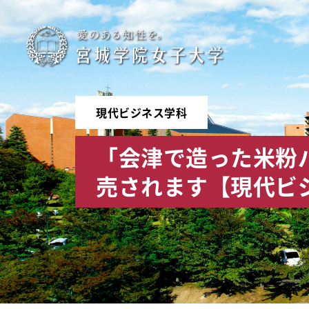
宮
城
学
現代ビジネス学科
院
「会津で造った米粉
女
売されます【現代ビ
子
大
学