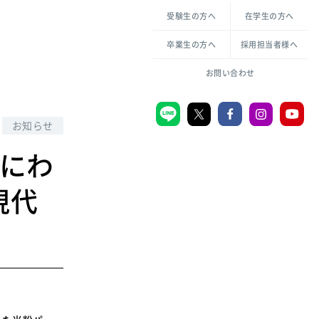
各種方針について
申し込み・お問い合わせ
受験生の方へ
在学生の方へ
教職センター
生活環境科学研究所
倫理憲章
卒業生の方へ
採用担当者様へ
学芸員課程
ハラスメントの防止
一般教育課程
図書館司書課程
共生のための多様性宣言
お問い合わせ
学校図書館司書教諭課程
愛のある知性を。
お知らせ
週にわ
宗教センター
現代
大学後援会
附属認定こども園
宮城学院同窓会
音楽教室
MGUスタンダード