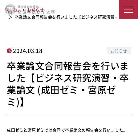
卒業論文合同報告会を行いました【ビ
宮
ジネス研究演習・卒業論文 (成田ゼ
ホーム
お知らせ
ミ・宮原ゼミ)】
城
卒業論文合同報告会を行いました【ビジネス研究演習…
学
院
2024.03.18
お知らせ
女
卒業論文合同報告会を行いま
子
した【ビジネス研究演習・卒
大
業論文 (成田ゼミ・宮原ゼ
学
ミ)】
成田ゼミと宮原ゼミでは合同で卒業論文の報告会を行いました。