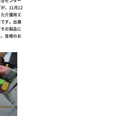
総合センター
SDGsに関する取り組み
、11月12
大学広報
した介護用エ
定です。出展
ぜその製品に
い。皆様のお
新型コロナウィルスに関する本学の対応
（まとめ）