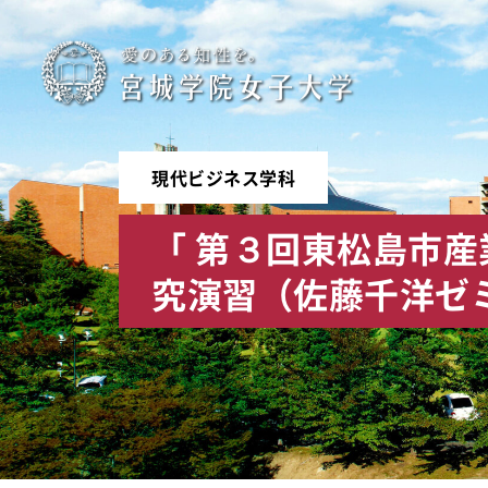
宮
城
学
現代ビジネス学科
院
「 第３回東松島市
女
究演習（佐藤千洋ゼ
子
大
学