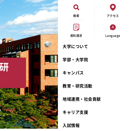
検索
アクセス
資料請求
Language
大学について
現代ビジネス学科
イベントカレンダー
外部資金研究
連携事業のご紹介
学部・大学院
研
キャンパスマップ
学内の研究助成
沿革
キャンパス
学生寮
研究倫理
宮城学院 校歌
奨学金
動物実験に関する情報公開
礼拝堂
教育・研究活動
サークル活動
研究者番号登録申請について
食品栄養学科
地域連携・社会貢献
大学祭
生活文化デザイン学科
ディプロマ・ポリシー
キャリア支援
キャンパスメンバーズ
キリスト教文化研究所
カリキュラム・ポリシー
カリキュラム・入室方法
学費
人文社会科学研究所
アドミッション・ポリシー
教師紹介
入試情報
発達科学研究所