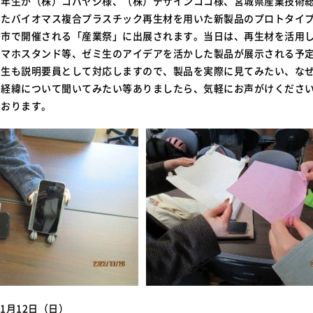
３年生が（株）コバヤシ様、（株）デザインココ様、宮城県産業技術
たバイオマス複合プラスチック再生材を用いた新製品のプロトタイプが
島市で開催される「産業祭」に出展されます。当日は、再生材を活用
スマホスタンド等、ゼミ生のアイデアを活かした製品が展示される予
ミ生も説明要員として対応しますので、製品を実際に見てみたい、な
の経緯について聞いてみたい等ありましたら、気軽にお声がけくださ
ております。
11月12日（日）