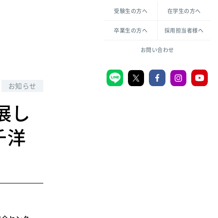
各種方針について
申し込み・お問い合わせ
受験生の方へ
在学生の方へ
教職センター
生活環境科学研究所
倫理憲章
卒業生の方へ
採用担当者様へ
学芸員課程
ハラスメントの防止
一般教育課程
図書館司書課程
共生のための多様性宣言
お問い合わせ
学校図書館司書教諭課程
愛のある知性を。
お知らせ
展し
宗教センター
千洋
大学後援会
附属認定こども園
宮城学院同窓会
音楽教室
MGUスタンダード