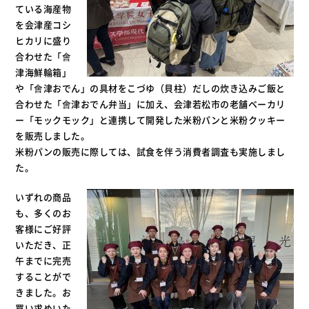
ている海産物
を会津産コシ
ヒカリに盛り
合わせた「會
津海鮮輪箱」
や「會津おでん」の具材をこづゆ（貝柱）だしの炊き込みご飯と
合わせた「會津おでん弁当」に加え、会津若松市の老舗ベーカリ
ー「モックモック」と連携して開発した米粉パンと米粉クッキー
を販売しました。
米粉パンの販売に際しては、試食を伴う消費者調査も実施しまし
た。
いずれの商品
も、多くのお
客様にご好評
いただき、正
午までに完売
することがで
きました。お
買い求めいた