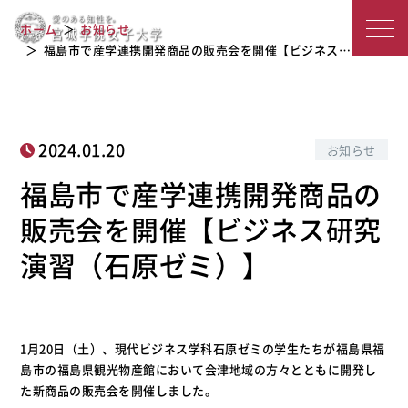
福島市で産学連携開発商品の販売会を
宮
開催【ビジネス研究演習（石原ゼ
ホーム
お知らせ
ミ）】
城
福島市で産学連携開発商品の販売会を開催【ビジネス…
学
院
2024.01.20
お知らせ
女
福島市で産学連携開発商品の
子
販売会を開催【ビジネス研究
大
演習（石原ゼミ）】
学
1月20日（土）、現代ビジネス学科石原ゼミの学生たちが福島県福
島市の福島県観光物産館において会津地域の方々とともに開発し
た新商品の販売会を開催しました。