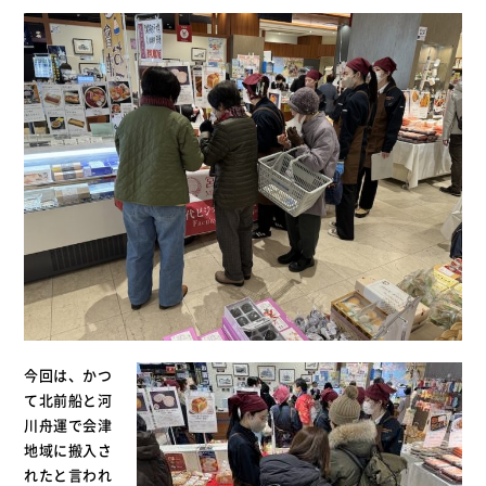
今回は、かつ
て北前船と河
川舟運で会津
地域に搬入さ
れたと言われ