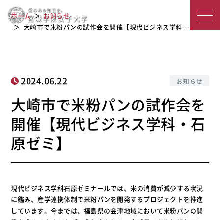
大崎市で米粉パンの試作会を開催【現
宮
ホーム
お知らせ
代ビジネス学科・石原ゼミ】
城
大崎市で米粉パンの試作会を開催【現代ビジネス学科…
学
院
2024.06.22
お知らせ
女
大崎市で米粉パンの試作会を
子
開催【現代ビジネス学科・石
大
原ゼミ】
学
現代ビジネス学科石原ゼミナールでは、米の消費が減少する状況
に鑑み、産学連携体制で米粉パンを開発するプロジェクトを推進
しています。今までは、福島県の会津地域において米粉パンの開