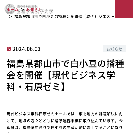
福島県郡山市で白小豆の播種会を開催
宮
ホーム
お知らせ
【現代ビジネス学科・石原ゼミ】
城
福島県郡山市で白小豆の播種会を開催【現代ビジネス…
学
院
2024.06.03
お知らせ
女
福島県郡山市で白小豆の播種
子
会を開催【現代ビジネス学
大
科・石原ゼミ】
学
現代ビジネス学科石原ゼミナールでは、東北地方の課題解決に向
けて、地域の方々とともに産学連携事業に取り組んでいます。今
年度は、福島県中通りで白小豆の生産活動に着手することになり