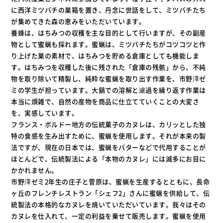
に西洋ミツバチの巣箱を置き、丹念に世話をして、ミツバチたち
が集めてきた森の恵みをいただいています。
養蜂は、はちみつの収穫を主な目的として行いますが、その副産
物として蜜蝋も採れます。蜜蝋は、ミツバチたちがコツコツと作
り上げた巣の素材で、はちみつを貯める倉庫としても機能しま
す。はちみつを収穫した後に残された「倉庫の残骸」から、不純
物を取り除いて精製し、純粋な蜜蝋を取り出す作業を、市野澤ゼ
ミの学生が担っています。大鍋での溶解と濾過を繰り返す作業は
本当に煩雑で、自然の産物を商品に仕立てていくことの大変さ
を、実感しています。
フランス・ボルドー地方の伝統菓子のカヌレは、カリッとした独
特の食感を生み出すために、蜜蝋を使用します。それが本来の製
法ですが、現在の日本では、蜜蝋をバターなどで代用することが
ほとんどで、伝統製法による「本物のカヌレ」には滅多にお目に
かかれません。
市野澤ゼミ2年生の庄子と菅原は、蜜蝋を生産するとともに、長命
ヶ丘のフレンチレストラン「シェフ2」さんに蜜蝋を供給して、伝
統製法の本格的なカヌレを焼いていただいています。我々はその
カヌレを仕入れて、一定の利益を乗せて販売します。蜜蝋を使用