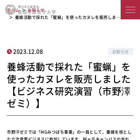
養蜂活動で採れた「蜜蝋」を使ったカ
宮
ヌレを販売しました【ビジネス研究演
ホーム
お知らせ
習（市野澤ゼミ）】
城
養蜂活動で採れた「蜜蝋」を使ったカヌレを販売しま…
学
院
2023.12.08
お知らせ
女
養蜂活動で採れた「蜜蝋」を
子
使ったカヌレを販売しました
大
【ビジネス研究演習（市野澤
学
ゼミ）】
市野澤ゼミでは「MGみつばち事業」の一員として、養蜂を核とし
た六次産業ビジネスに参加しています。桜ヶ丘キャンパスの外れ