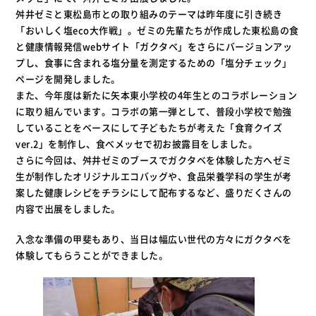
舛井ゼミと東松島市との取り組みのテーマは昨年度に引き続き
「おいしく塩eco大作戦」。ゼミの先輩たちが作成した東松島の食
と健康情報発信webサイト「ガクタベ」をさらにバージョンアッ
プし、食事に含まれる塩分量を測定するための「塩分チェック」
ページを開発しました。
また、今年度は新たに矢本東小学校の4年生とのコラボレーション
に取り組んでいます。コラボの第一弾として、普段小学校で勉強
していることをベースにして子どもたちが考えた「食育クイズ
ver.2」を制作し、食べメッセで初お披露目をしました。
さらに今回は、舛井ゼミのブースでガクタベを体験した方へゼミ
生が制作したオリジナルエコバッグや、食品栄養学科の学生が考
案した健康レシピをチラシにして配布するなど、盛りだくさんの
内容で出展をしました。
入念な準備の甲斐もあり、当日は幅広い世代の方々にガクタベを
体験してもらうことができました。