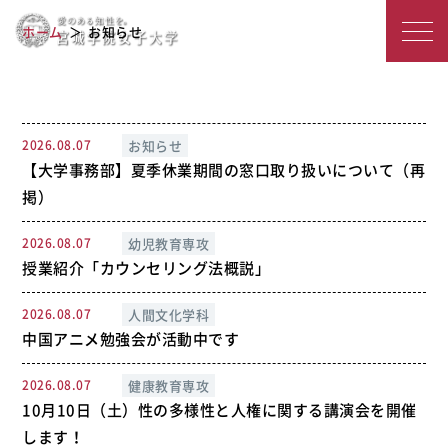
宮
お知らせ一覧
ホーム
お知らせ
城
学
院
2026.08.07
お知らせ
【大学事務部】夏季休業期間の窓口取り扱いについて（再
女
掲）
子
2026.08.07
幼児教育専攻
大
授業紹介「カウンセリング法概説」
学
2026.08.07
人間文化学科
中国アニメ勉強会が活動中です
2026.08.07
健康教育専攻
10月10日（土）性の多様性と人権に関する講演会を開催
します！