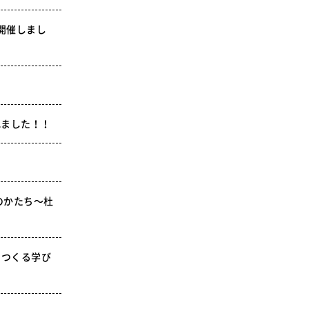
開催しまし
れました！！
のかたち〜杜
をつくる学び