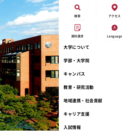
検索
アクセス
資料請求
Language
大学について
現代ビジネス学科
イベントカレンダー
外部資金研究
連携事業のご紹介
学部・大学院
キャンパスマップ
学内の研究助成
沿革
キャンパス
学生寮
研究倫理
宮城学院 校歌
奨学金
動物実験に関する情報公開
礼拝堂
教育・研究活動
サークル活動
研究者番号登録申請について
食品栄養学科
地域連携・社会貢献
大学祭
生活文化デザイン学科
ディプロマ・ポリシー
キャリア支援
キャンパスメンバーズ
キリスト教文化研究所
カリキュラム・ポリシー
カリキュラム・入室方法
学費
人文社会科学研究所
アドミッション・ポリシー
教師紹介
入試情報
発達科学研究所