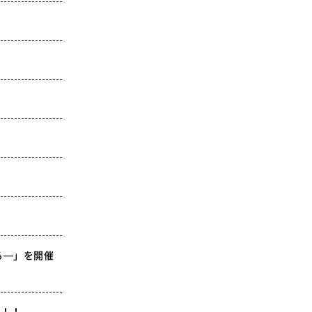
る—」を開催
す！！