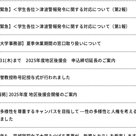
緊急】＜学生各位＞津波警報発令に関する対応について（第2報）
緊急】＜学生各位＞津波警報発令に関する対応について（第1報）
大学事務部】夏季休業期間の窓口取り扱いについて
/31(木)まで 2025年度地区後援会 申込締切延長のご案内
誉教授称号記授与式が行われました
再掲] 2025年度 地区後援会開催のご案内
多様性を尊重するキャンパスを目指して —性の多様性と人権を考え
ました
年も、宮城学院女子大学みつばち事業が、新蜜とカヌレを販売しま