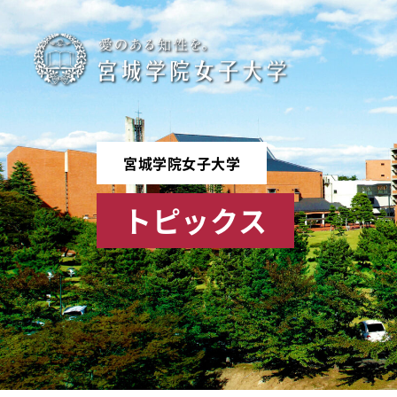
宮
城
学
宮城学院女子大学
院
トピックス
女
子
大
学