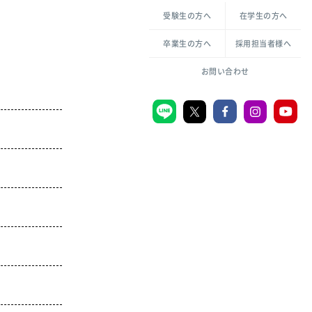
各種方針について
申し込み・お問い合わせ
受験生の方へ
在学生の方へ
教職センター
生活環境科学研究所
倫理憲章
卒業生の方へ
採用担当者様へ
学芸員課程
ハラスメントの防止
一般教育課程
図書館司書課程
共生のための多様性宣言
お問い合わせ
学校図書館司書教諭課程
愛のある知性を。
宗教センター
大学後援会
附属認定こども園
宮城学院同窓会
音楽教室
MGUスタンダード