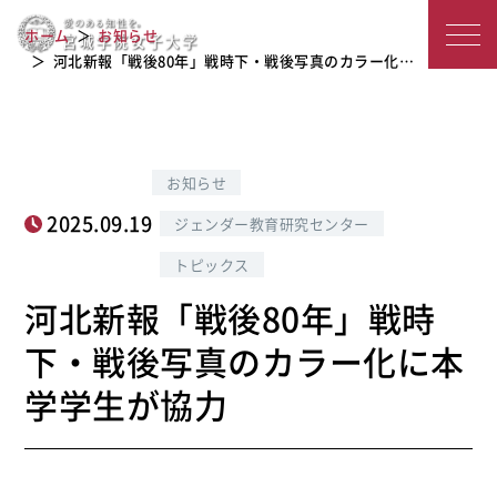
河北新報「戦後80年」戦時下・戦後写
宮
ホーム
お知らせ
真のカラー化に本学学生が協力
城
河北新報「戦後80年」戦時下・戦後写真のカラー化…
学
院
お知らせ
女
2025.09.19
ジェンダー教育研究センター
子
トピックス
大
河北新報「戦後80年」戦時
学
下・戦後写真のカラー化に本
学学生が協力