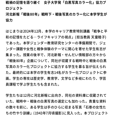
戦禍の記憶を語り継ぐ 女子大学発「白黒写真カラー化」協力プ
ロジェクト
河北新報「戦後80年」戦時下・戦後写真のカラー化に本学学生が
協力
はじまりは2024年12月、本学のキャリア教育特別講義「戦争と平
和の記憶をたどる―ライフキャリアの視点」(担当教員 天童睦子)
であった。本学ジェンダー教育研究センターの準備期間で、ジェ
ンダー課題や女性と戦争体験のテーマに関心を寄せた学生有志が
集まった。授業の後半で、河北新報・せんだい情報部の方々から
「戦後80年」企画について、同社が収蔵する戦時中と戦後の白黒
写真のカラー化プロジェクトに協力する学生を募る旨が伝えられ
た。最終的には本学の学生有志14名がカラー化プロジェクトに参
画。学生の専攻は歴史学、教育学、文学など多岐にわたり、学芸
員課程で学ぶ学生たちも含まれた。
学生たちは12月に河北新報に出向き、同社の資料庫に収蔵されて
いた、戦時中・戦後の白黒写真の選定にも加わった。貴重な資料
の数々を前に、ある学生は手のひらに収まる写真「石巻の女性た
ちの竹やり訓練」(1943年7月頃撮影)に見入った。本プロジェクト