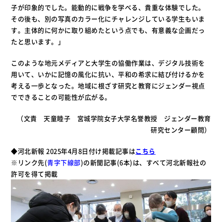
子が印象的でした。能動的に戦争を学べる、貴重な体験でした。
その後も、別の写真のカラー化にチャレンジしている学生もいま
す。主体的に何かに取り組めたという点でも、有意義な企画だっ
たと思います。」
このような地元メディアと大学生の協働作業は、デジタル技術を
用いて、いかに記憶の風化に抗い、平和の希求に結び付けるかを
考える一歩となった。地域に根ざす研究と教育にジェンダー視点
でできることの可能性が広がる。
（文責 天童睦子 宮城学院女子大学名誉教授 ジェンダー教育
研究センター顧問）
◆河北新報 2025年4月8日付け掲載記事は
こちら
※
リンク先(
青字下線部
)の
新聞記事(6本)は、すべて河北新報社の
許可を得て掲載