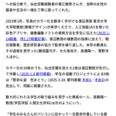
への協力者で、仙台空襲経験者の堀江敏男さんが、当時の女性の
服装や生活の一端を丁寧に語ってくれた。
2025年1月、写真のカラー化を数多く手がける渡辺英徳 東京大学
大学院教授(情報デザイン)が来学くださり、人工知能(AI)を用いた
彩色アプリや、画像編集ソフトの使用方法を学生に伝えた(
2025.1.
24掲載
、
同2.27掲載記事
)。渡辺教授の複数回の指導に加えて、戦
災経験者、歴史研究者の協力で監修を繰り返した。本学の教員も
その過程を見守った(藤田嘉代子、大久保尚子、高橋陽一、菅野洋
人ほか)。
カラー化の10枚のうち、仙台空襲を捉えた1枚は渡辺教授が先行し
て作業し(
2025.1.8 朝刊掲載
)、学生の協働プロジェクトによる9枚
は「懸命な姿 色まとう」(
2025.3.28. 朝刊掲載
その1
／
その2
)の
見出しで、同紙に掲載された。
数カ月にわたる学生の取り組みを見守った教員の一人、高橋陽一
教授(学芸学部 人間文化学科)は次のようにいう。
「学生のみなさんがパソコンに向かって一生懸命作業している様