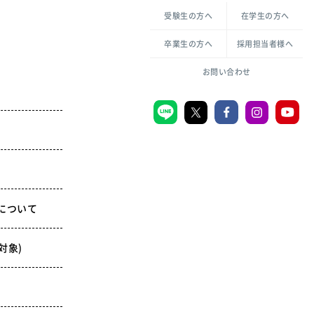
各種方針について
申し込み・お問い合わせ
受験生の方へ
在学生の方へ
教職センター
生活環境科学研究所
倫理憲章
卒業生の方へ
採用担当者様へ
学芸員課程
ハラスメントの防止
一般教育課程
図書館司書課程
共生のための多様性宣言
お問い合わせ
学校図書館司書教諭課程
愛のある知性を。
宗教センター
大学後援会
附属認定こども園
について
宮城学院同窓会
対象)
音楽教室
MGUスタンダード