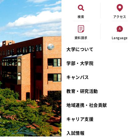
検索
アクセス
資料請求
Language
大学について
現代ビジネス学科
イベントカレンダー
外部資金研究
連携事業のご紹介
学部・大学院
キャンパスマップ
学内の研究助成
沿革
キャンパス
学生寮
研究倫理
宮城学院 校歌
奨学金
動物実験に関する情報公開
礼拝堂
教育・研究活動
サークル活動
研究者番号登録申請について
食品栄養学科
地域連携・社会貢献
大学祭
生活文化デザイン学科
ディプロマ・ポリシー
キャリア支援
キャンパスメンバーズ
キリスト教文化研究所
カリキュラム・ポリシー
カリキュラム・入室方法
学費
人文社会科学研究所
アドミッション・ポリシー
教師紹介
入試情報
発達科学研究所