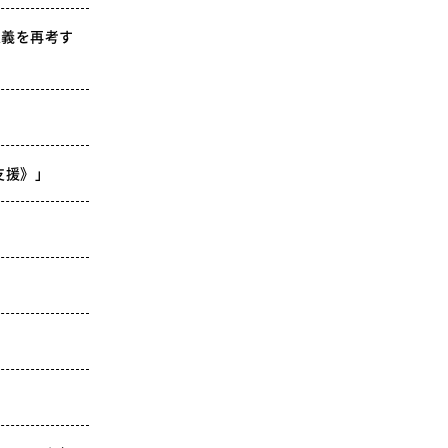
意義を再考す
支援》」