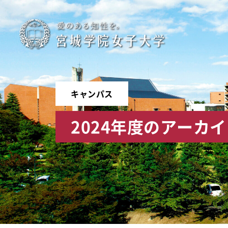
宮
城
学
キャンパス
院
2024年度のアーカ
女
子
大
学