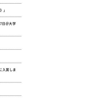
目》」
月7日＠大学
に入賞しま