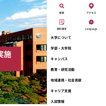
検索
アクセス
資料請求
Language
大学について
現代ビジネス学科
イベントカレンダー
外部資金研究
連携事業のご紹介
学部・大学院
実施
キャンパスマップ
学内の研究助成
沿革
キャンパス
学生寮
研究倫理
宮城学院 校歌
奨学金
動物実験に関する情報公開
礼拝堂
教育・研究活動
サークル活動
研究者番号登録申請について
食品栄養学科
地域連携・社会貢献
大学祭
生活文化デザイン学科
ディプロマ・ポリシー
キャリア支援
キャンパスメンバーズ
キリスト教文化研究所
カリキュラム・ポリシー
カリキュラム・入室方法
学費
人文社会科学研究所
アドミッション・ポリシー
教師紹介
入試情報
発達科学研究所