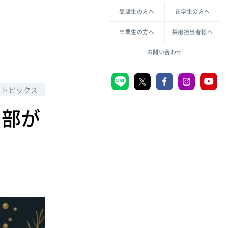
各種方針について
申し込み・お問い合わせ
受験生の方へ
在学生の方へ
教職センター
生活環境科学研究所
倫理憲章
卒業生の方へ
採用担当者様へ
学芸員課程
ハラスメントの防止
一般教育課程
図書館司書課程
共生のための多様性宣言
お問い合わせ
学校図書館司書教諭課程
愛のある知性を。
トピックス
ラ部が
宗教センター
大学後援会
附属認定こども園
宮城学院同窓会
音楽教室
MGUスタンダード