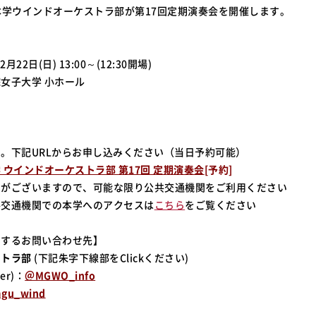
)に本学ウインドオーケストラ部が第17回定期演奏会を開催します。
月22日(日) 13:00～(12:30開場)
女子大学 小ホール
。下記URLからお申し込みください（当日予約可能）
 ウインドオーケストラ部 第17回 定期演奏会
[予約]
りがございますので、可能な限り公共交通機関をご利用ください
共交通機関での本学へのアクセスは
こちら
をご覧ください
関するお問い合わせ先】
ストラ部
(下記朱字下線部をClickください)
er)：
＠MGWO_info
gu_wind