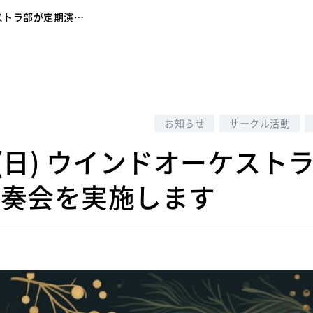
ーケストラ部が定期演…
6
お知らせ
サークル活動
22(日) ウインドオーケスト
演奏会を実施します