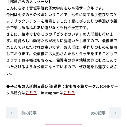
【部員からのメッセージ】
こんにちは！宮城学院女子大学おもちゃ箱サークルです。
今回は七夕の日の公演ということで、七夕に関する手遊びやスケ
ッチブックシアターを用意しました！夏にぴったりの手遊びや親
子で楽しめるふれあい遊びなども行う予定です。
さらに、絵本でおなじみの「どうぞのいす」の人形劇も行いま
す。可愛らしい動物たちが次々に登場いたしますので、最後まで
楽しんでいただければ幸いです。お人形は、手作りのものを使用
しております。公演後にお人形さんたちとタッチをすることもで
きます！お子様はもちろん、保護者の方や地域の方にも楽しんで
いただけるような公演になっているので、ぜひ足をお運びくださ
い。
◆
子どもの人形劇＆遊び部(通称：おもちゃ箱サークル)
のHPサー
クル紹介は
こちら
／Instagramは
こちら
←
前の記事
次の記事
→