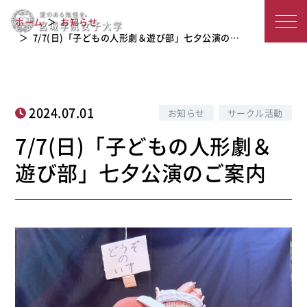
7/7(日)「子どもの人形劇＆遊び部」七
宮
ホーム
お知らせ
夕公演のご案内
城
7/7(日)「子どもの人形劇＆遊び部」七夕公演の…
学
院
2024.07.01
お知らせ
サークル活動
女
7/7(日)「子どもの人形劇＆
子
遊び部」七夕公演のご案内
大
学