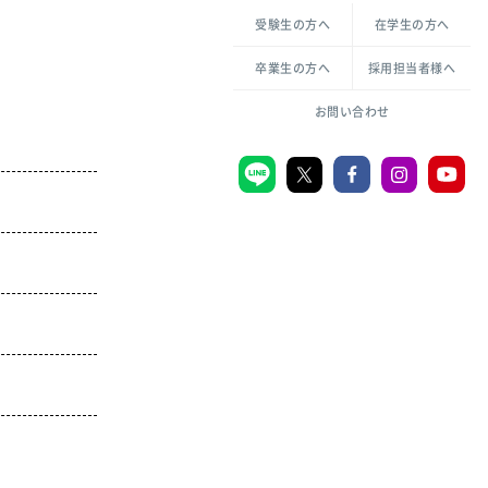
各種方針について
申し込み・お問い合わせ
受験生の方へ
在学生の方へ
教職センター
生活環境科学研究所
倫理憲章
卒業生の方へ
採用担当者様へ
学芸員課程
ハラスメントの防止
一般教育課程
図書館司書課程
共生のための多様性宣言
お問い合わせ
学校図書館司書教諭課程
愛のある知性を。
宗教センター
大学後援会
附属認定こども園
宮城学院同窓会
音楽教室
MGUスタンダード