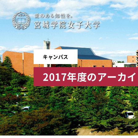
宮
城
学
キャンパス
院
2017年度のアーカ
女
子
大
学