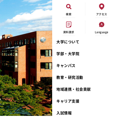
検索
アクセス
資料請求
Language
大学について
現代ビジネス学科
イベントカレンダー
外部資金研究
連携事業のご紹介
学部・大学院
キャンパスマップ
学内の研究助成
沿革
キャンパス
学生寮
研究倫理
宮城学院 校歌
奨学金
動物実験に関する情報公開
礼拝堂
教育・研究活動
サークル活動
研究者番号登録申請について
食品栄養学科
地域連携・社会貢献
大学祭
生活文化デザイン学科
ディプロマ・ポリシー
キャリア支援
キャンパスメンバーズ
キリスト教文化研究所
カリキュラム・ポリシー
カリキュラム・入室方法
学費
人文社会科学研究所
アドミッション・ポリシー
教師紹介
入試情報
発達科学研究所