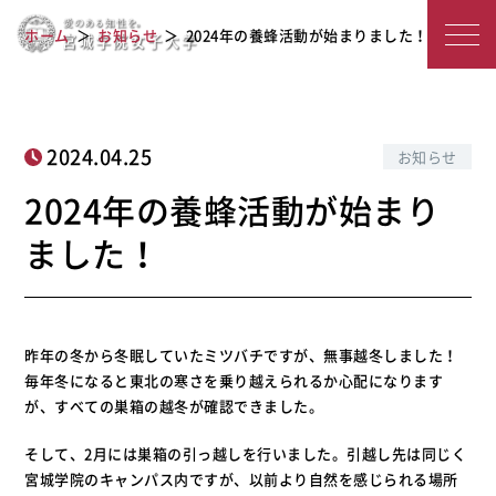
宮
2024年の養蜂活動が始まりました！
ホーム
お知らせ
2024年の養蜂活動が始まりました！
城
学
院
2024.04.25
お知らせ
女
2024年の養蜂活動が始まり
子
ました！
大
学
昨年の冬から冬眠していたミツバチですが、無事越冬しました！
毎年冬になると東北の寒さを乗り越えられるか心配になります
が、すべての巣箱の越冬が確認できました。
そして、2月には巣箱の引っ越しを行いました。引越し先は同じく
宮城学院のキャンパス内ですが、以前より自然を感じられる場所