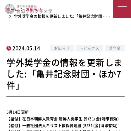
学外奨学金の情報を更新しました:「亀
宮
ホーム
お知らせ
井記念財団・ほか7件」
城
学外奨学金の情報を更新しました:「亀井記念財団・…
学
院
2024.05.14
お知らせ
トピックス
奨学金
女
学外奨学金の情報を更新しま
子
した:「亀井記念財団・ほか7
大
件」
学
5月14日更新
【給付】在日本朝鮮人教育会 朝鮮人奨学生 (5/31(金)消印有効)
【給付】一般社団法人キリスト教保育連盟 (5/31(金)消印有効)