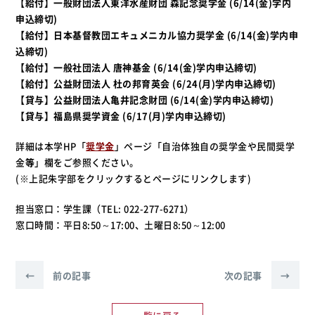
【給付】一般財団法人東洋水産財団 森記念奨学金 (6/14(金)学内
申込締切)
【給付】日本基督教団エキュメニカル協力奨学金 (6/14(金)学内申
込締切)
【給付】一般社団法人 唐神基金 (6/14(金)学内申込締切)
【給付】公益財団法人 杜の邦育英会 (6/24(月)学内申込締切)
【貸与】公益財団法人亀井記念財団 (6/14(金)学内申込締切)
【貸与】福島県奨学資金 (6/17(月)学内申込締切)
詳細は本学HP「
奨学金
」ページ「自治体独自の奨学金や民間奨学
金
等
」欄をご参照ください。
(※上記朱字部をクリックするとページにリンクします)
担当窓口：学生課（TEL: 022-277-6271）
窓口時間：平日8:50～17:00、土曜日8:50～12:00
←
前の記事
次の記事
→