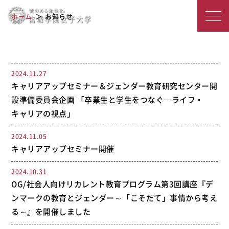
宮
2024年度のアーカイブ
ホーム
お知らせ
城
学
院
2024.11.27
キャリアアップセミナー＆ジェンダー教育研究センター開
女
設準備委員会企画 「卒業生と学生をつなぐ―ライフ・
子
キャリアの視点」
大
2024.11.05
学
キャリアアップセミナー開催
2024.10.31
OG/社会人向けリカレント教育プログラム第3回講座『デ
ンマークの教育とジェンダー～「こそだて」事情から考え
る～』を開催しました