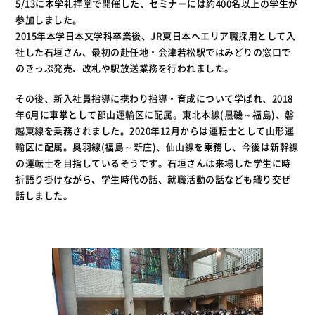
5/13に本学礼拝堂で開催した、セミナーには約400名以上の学生が
参加しました。
2015年本学日本文学科卒業後、JR東日本へエリア職採用として入
社した石垣さん、最初の赴任地・会津若松駅ではみどりの窓口で
のきっぷ発売、改札や駅放送業務を行われました。
その後、新入社員指導に携わり指導・育成について学ばれ、2018
年6月に車掌として郡山運輸区に配属。東北本線(黒磯～福島)、磐
越東線を乗務されました。2020年12月からは運転士として山形運
輸区に配属。奥羽線(福島～新庄)、仙山線を乗務し、今後は新幹線
の運転士を目指しているそうです。石垣さんは来場した学生に時
折語り掛けながら、学生時代の話、就職活動の話なども織り交ぜ
話しました。