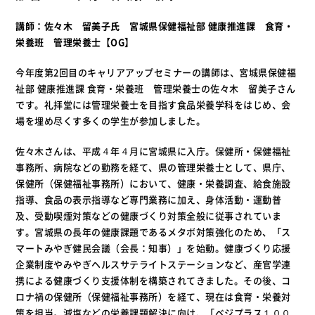
講師：佐々木 留美子氏 宮城県保健福祉部
健康推進課 食育・
栄養班 管理栄養士
【
OG
】
今年度第2回目のキャリアアップセミナーの講師は、宮城県保健福
祉部 健康推進課 食育・栄養班 管理栄養士の佐々木 留美子さん
です。礼拝堂には管理栄養士を目指す食品栄養学科をはじめ、会
場を埋め尽くす多くの学生が参加しました。
佐々木さんは、平成４年４月に宮城県に入庁。保健所・保健福祉
事務所、病院などの勤務を経て、県の管理栄養士として、県庁、
保健所（保健福祉事務所）において、健康・栄養調査、給食施設
指導、食品の表示指導など専門業務に加え、身体活動・運動普
及、受動喫煙対策などの健康づくり対策全般に従事されていま
す。宮城県の長年の健康課題であるメタボ対策強化のため、「ス
マートみやぎ健民会議（会長：知事）」を始動。健康づくり応援
企業制度やみやぎヘルスサテライトステーションなど、産官学連
携による健康づくり支援体制を構築されてきました。その後、コ
ロナ禍の保健所（保健福祉事務所）を経て、現在は食育・栄養対
策を担当。減塩などの栄養課題解決に向け、「ベジプラス１００