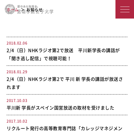
宮
2017年度のアーカイブ
ホーム
お知らせ
城
学
院
2018.02.06
2/4（日）NHKラジオ第2で放送 平川新学長の講話が
女
「聞き逃し配信」で視聴可能！
子
2018.01.29
大
2/4（日）NHKラジオ第2で 平川 新 学長の講話が放送さ
学
れます
2017.10.03
平川新 学長がスペイン国営放送の取材を受けました
2017.10.02
リクルート発行の高等教育専門誌「カレッジマネジメン