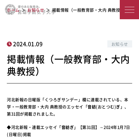
宮
掲載情報（一般教育部・大内 典教授）
ホーム
お知らせ
掲載情報（一般教育部・大内 典教授）
城
学
院
2024.01.09
お知らせ
女
掲載情報（一般教育部・大内
子
典教授）
大
学
河北新報の日曜版「くつろぎサンデー」欄に連載されている、本
学・一般教育部・大内 典教授のエッセイ「
音紡
(おとつむ)
ぎ
」、
第31回が掲載されました。
◆河北新報・連載エッセイ「
音紡ぎ
」【第31回】～2024年1月7日
(日曜日)掲載