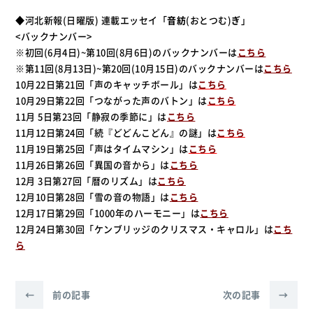
◆河北新報(日曜版) 連載エッセイ「
音紡
(おとつむ)
ぎ
」
<バックナンバー>
※初回(6月4日)~第10回(8月6日)のバックナンバーは
こちら
※第11回(8月13日)~第20回(10月15日)のバックナンバーは
こちら
10月22日第21回「声のキャッチボール」は
こちら
10月29日第22回「つながった声のバトン」は
こちら
11月 5日第23回「静寂の季節に」は
こちら
11月12日第24回「続『どどんこどん』の謎」は
こちら
11月19日第25回「声はタイムマシン」は
こちら
11月26日第26回「異国の音から」は
こちら
12月 3日第27回「暦のリズム」は
こちら
12月10日第28回「雪の音の物語」は
こちら
12月17日第29回「1000年のハーモニー」は
こちら
12月24日第30回「ケンブリッジのクリスマス・キャロル」は
こち
ら
←
前の記事
次の記事
→