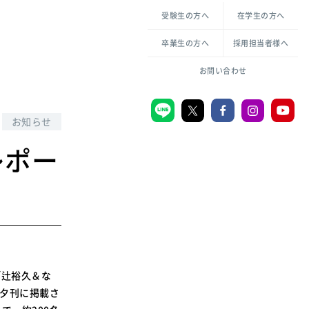
各種方針について
申し込み・お問い合わせ
受験生の方へ
在学生の方へ
教職センター
生活環境科学研究所
倫理憲章
卒業生の方へ
採用担当者様へ
学芸員課程
ハラスメントの防止
一般教育課程
図書館司書課程
共生のための多様性宣言
お問い合わせ
学校図書館司書教諭課程
愛のある知性を。
お知らせ
レポー
宗教センター
大学後援会
附属認定こども園
宮城学院同窓会
音楽教室
「辻裕久＆な
報夕刊に掲載さ
MGUスタンダード