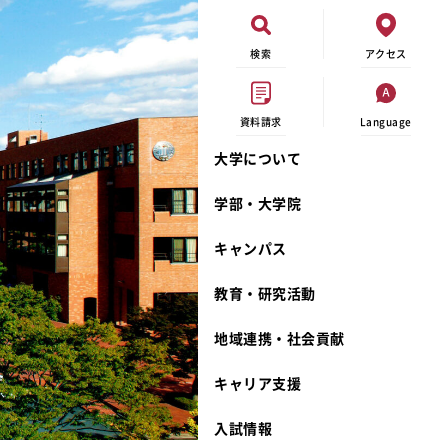
検索
アクセス
資料請求
Language
大学について
現代ビジネス学科
イベントカレンダー
外部資金研究
連携事業のご紹介
学部・大学院
キャンパスマップ
学内の研究助成
沿革
キャンパス
学生寮
研究倫理
宮城学院 校歌
奨学金
動物実験に関する情報公開
礼拝堂
教育・研究活動
サークル活動
研究者番号登録申請について
食品栄養学科
地域連携・社会貢献
大学祭
生活文化デザイン学科
ディプロマ・ポリシー
キャリア支援
キャンパスメンバーズ
キリスト教文化研究所
カリキュラム・ポリシー
カリキュラム・入室方法
学費
人文社会科学研究所
アドミッション・ポリシー
教師紹介
入試情報
発達科学研究所