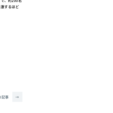
で、約200名
SDGsに関する取り組み
感激するほど
大学広報
新型コロナウィルスに関する本学の対応
（まとめ）
の記事
→