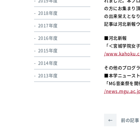
2019年度
れました。本プロ
の方にお集まり
2018年度
の出来栄えとな
記事は河北新報
2017年度
2016年度
■河北新報
「＜宮城学院女子
2015年度
/www.kahoku.c
2014年度
その他のプログ
2013年度
■本学ニュース
「MG音楽祭を開
/news.mgu.ac.j
←
前の記事