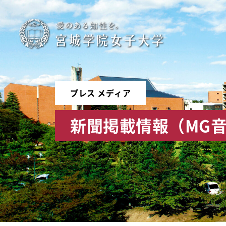
宮
城
学
プレス メディア
院
新聞掲載情報（MG音
女
子
大
学