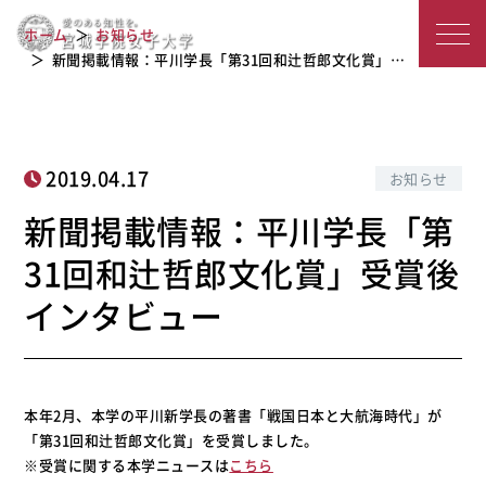
新聞掲載情報：平川学長「第31回和辻
宮
ホーム
お知らせ
哲郎文化賞」受賞後インタビュー
城
新聞掲載情報：平川学長「第31回和辻哲郎文化賞」…
学
院
2019.04.17
お知らせ
女
新聞掲載情報：平川学長「第
子
31回和辻哲郎文化賞」受賞後
大
インタビュー
学
本年2月、本学の平川新学長の著書「戦国日本と大航海時代」が
「第31回和辻哲郎文化賞」を受賞しました。
※受賞に関する本学ニュースは
こちら