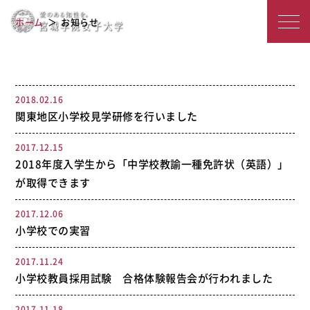
宮
2017年度のアーカイブ
ホーム
お知らせ
城
学
院
2018.02.16
関東地区小学校見学研修を行いました
女
子
2017.12.15
2018年度入学生から「中学校教諭一種免許状（英語）」
大
が取得できます
学
2017.12.06
小学校での実習
2017.11.24
小学校教員採用試験 合格体験報告会が行われました
2017.11.18