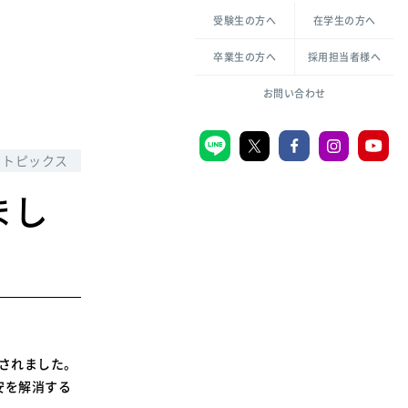
各種方針について
申し込み・お問い合わせ
受験生の方へ
在学生の方へ
教職センター
生活環境科学研究所
倫理憲章
卒業生の方へ
採用担当者様へ
学芸員課程
ハラスメントの防止
一般教育課程
図書館司書課程
共生のための多様性宣言
お問い合わせ
学校図書館司書教諭課程
愛のある知性を。
トピックス
まし
宗教センター
大学後援会
附属認定こども園
宮城学院同窓会
音楽教室
催されました。
安を解消する
MGUスタンダード