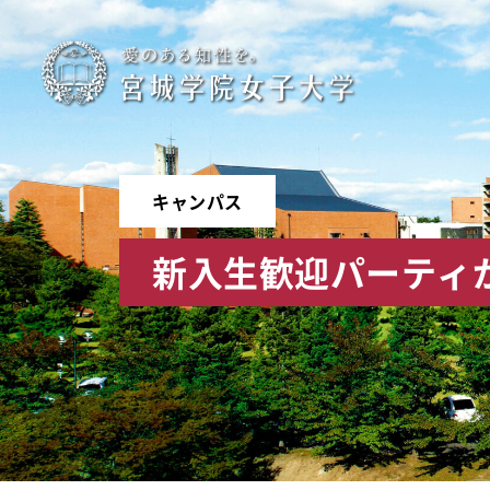
宮
城
学
キャンパス
院
新入生歓迎パーティ
女
子
大
学