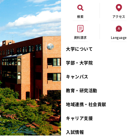
検索
アクセス
資料請求
Language
大学について
現代ビジネス学科
イベントカレンダー
外部資金研究
連携事業のご紹介
学部・大学院
キャンパスマップ
学内の研究助成
沿革
キャンパス
学生寮
研究倫理
宮城学院 校歌
奨学金
動物実験に関する情報公開
礼拝堂
教育・研究活動
サークル活動
研究者番号登録申請について
食品栄養学科
地域連携・社会貢献
大学祭
生活文化デザイン学科
ディプロマ・ポリシー
キャリア支援
キャンパスメンバーズ
キリスト教文化研究所
カリキュラム・ポリシー
カリキュラム・入室方法
学費
人文社会科学研究所
アドミッション・ポリシー
教師紹介
入試情報
発達科学研究所