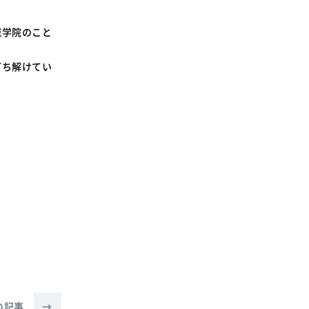
SDGsに関する取り組み
大学広報
城学院のこと
打ち解けてい
新型コロナウィルスに関する本学の対応
（まとめ）
の記事
→