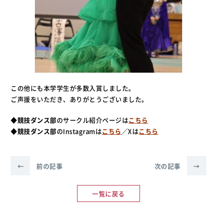
この他にも本学学生が多数入賞しました。
ご声援をいただき、ありがとうございました。
◆
競技ダンス部
のサークル紹介ページは
こちら
◆
競技ダンス部
のInstagramは
こちら
／Xは
こちら
←
前の記事
次の記事
→
一覧に戻る