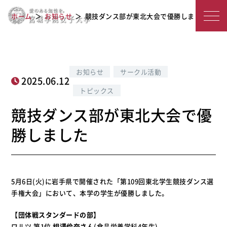
競技ダンス部が東北大会で優勝しまし
宮
ホーム
お知らせ
競技ダンス部が東北大会で優勝しました
た
城
学
院
お知らせ
サークル活動
2025.06.12
女
トピックス
子
競技ダンス部が東北大会で優
大
勝しました
学
5月6日(火)に岩手県で開催された「第109回東北学生競技ダンス選
手権大会」において、本学の学生が優勝しました。
【団体戦スタンダードの部】
ワルツ 第1位
相澤伶奈さん
(食品栄養学科4年生)