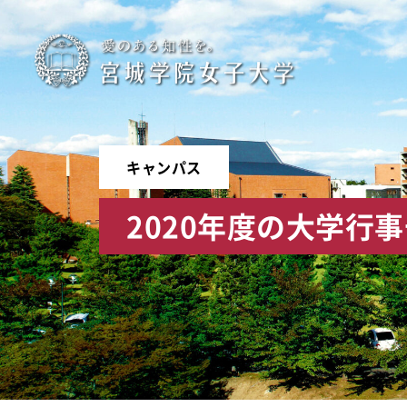
宮
城
学
キャンパス
院
2020年度の大学行
女
子
大
学