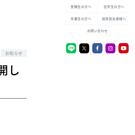
各種方針について
申し込み・お問い合わせ
受験生の方へ
在学生の方へ
教職センター
生活環境科学研究所
倫理憲章
卒業生の方へ
採用担当者様へ
学芸員課程
ハラスメントの防止
一般教育課程
図書館司書課程
共生のための多様性宣言
お問い合わせ
学校図書館司書教諭課程
愛のある知性を。
お知らせ
開し
宗教センター
大学後援会
附属認定こども園
宮城学院同窓会
音楽教室
MGUスタンダード