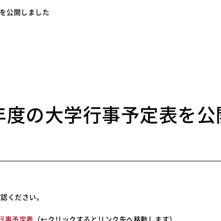
表を公開しました
3
0年度の大学行事予定表を公
た
確認ください。
学行事予定表
（←クリックするとリンク先へ移動します）