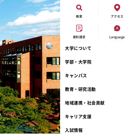
検索
アクセス
資料請求
Language
大学について
現代ビジネス学科
イベントカレンダー
外部資金研究
連携事業のご紹介
学部・大学院
キャンパスマップ
学内の研究助成
沿革
キャンパス
学生寮
研究倫理
宮城学院 校歌
奨学金
動物実験に関する情報公開
礼拝堂
教育・研究活動
サークル活動
研究者番号登録申請について
食品栄養学科
地域連携・社会貢献
大学祭
生活文化デザイン学科
ディプロマ・ポリシー
キャリア支援
キャンパスメンバーズ
キリスト教文化研究所
カリキュラム・ポリシー
カリキュラム・入室方法
学費
人文社会科学研究所
アドミッション・ポリシー
教師紹介
入試情報
発達科学研究所