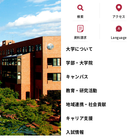
検索
アクセス
資料請求
Language
大学について
現代ビジネス学科
イベントカレンダー
外部資金研究
連携事業のご紹介
学部・大学院
キャンパスマップ
学内の研究助成
沿革
キャンパス
学生寮
研究倫理
宮城学院 校歌
奨学金
動物実験に関する情報公開
礼拝堂
教育・研究活動
サークル活動
研究者番号登録申請について
食品栄養学科
地域連携・社会貢献
大学祭
生活文化デザイン学科
ディプロマ・ポリシー
キャリア支援
キャンパスメンバーズ
キリスト教文化研究所
カリキュラム・ポリシー
カリキュラム・入室方法
学費
人文社会科学研究所
アドミッション・ポリシー
教師紹介
入試情報
発達科学研究所