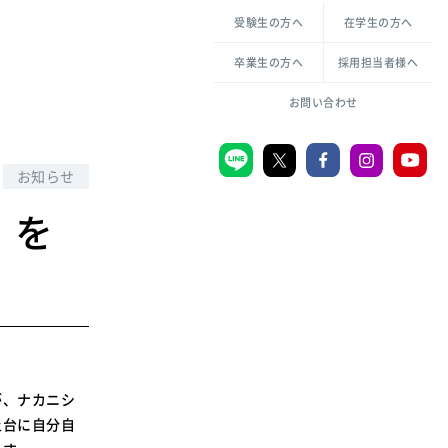
各種方針について
申し込み・お問い合わせ
受験生の方へ
在学生の方へ
教職センター
生活環境科学研究所
倫理憲章
卒業生の方へ
採用担当者様へ
学芸員課程
ハラスメントの防止
一般教育課程
図書館司書課程
共生のための多様性宣言
お問い合わせ
学校図書館司書教諭課程
愛のある知性を。
お知らせ
』を
宗教センター
大学後援会
附属認定こども園
宮城学院同窓会
音楽教室
が、ナカニシ
土台に自分自
MGUスタンダード