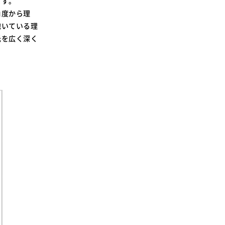
ます。
SDGsに関する取り組み
角度から理
大学広報
抱いている理
光を広く深く
新型コロナウィルスに関する本学の対応
（まとめ）