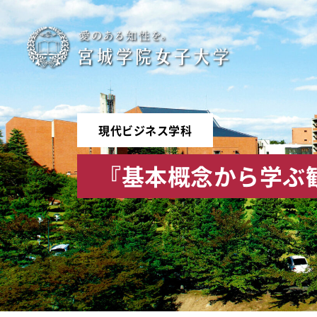
宮
城
学
現代ビジネス学科
院
『基本概念から学ぶ
女
子
大
学