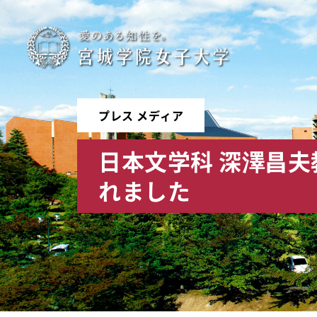
宮
城
学
プレス メディア
院
日本文学科 深澤昌
女
れました
子
大
学