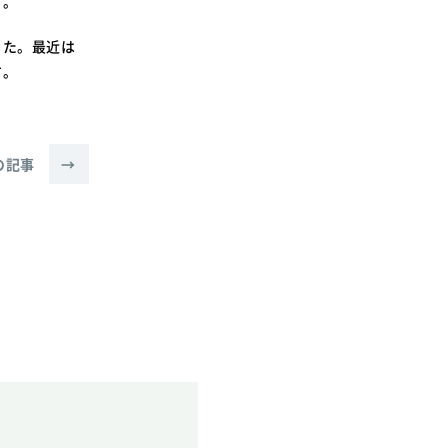
す。
SDGsに関する取り組み
大学広報
きた。最近は
す。
の記事
→
新型コロナウィルスに関する本学の対応
（まとめ）