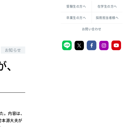
各種方針について
申し込み・お問い合わせ
受験生の方へ
在学生の方へ
教職センター
生活環境科学研究所
倫理憲章
卒業生の方へ
採用担当者様へ
学芸員課程
ハラスメントの防止
一般教育課程
図書館司書課程
共生のための多様性宣言
お問い合わせ
学校図書館司書教諭課程
愛のある知性を。
お知らせ
が、
宗教センター
大学後援会
附属認定こども園
宮城学院同窓会
音楽教室
した。内容は、
竹本源大夫が
MGUスタンダード