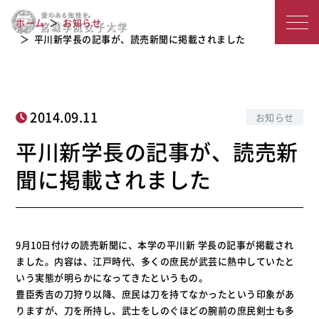
平川新学長の記事が、読売新聞に掲載
宮
ホーム
お知らせ
されました
城
平川新学長の記事が、読売新聞に掲載されました
学
院
2014.09.11
お知らせ
女
平川新学長の記事が、読売新
子
聞に掲載されました
大
学
9月10日付けの読売新聞に、本学の平川新 学長の記事が掲載され
ました。内容は、江戸時代、多くの庶民が武芸に熱中していたと
いう実態が明らかになってきたというもの。
豊臣秀吉の刀狩り以降、庶民は刀を持てなかったという印象があ
りますが、刀を所持し、武士をしのぐほどの腕前の庶民剣士も多