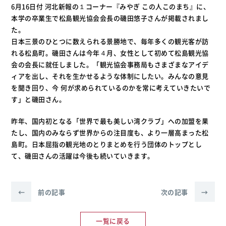
6月16日付 河北新報の１コーナー『みやぎ この人このまち』に、
本学の卒業生で松島観光協会会長の磯田悠子さんが掲載されまし
た。
日本三景のひとつに数えられる景勝地で、毎年多くの観光客が訪
れる松島町。磯田さんは今年４月、女性として初めて松島観光協
会の会長に就任しました。「観光協会事務局もさまざまなアイデ
ィアを出し、それを生かせるような体制にしたい。みんなの意見
を聞き回り、今 何が求められているのかを常に考えていきたいで
す」と磯田さん。
昨年、国内初となる「世界で最も美しい湾クラブ」への加盟を果
たし、国内のみならず世界からの注目度も、より一層高まった松
島町。日本屈指の観光地のとりまとめを行う団体のトップとし
て、磯田さんの活躍は今後も続いていきます。
←
前の記事
次の記事
→
一覧に戻る