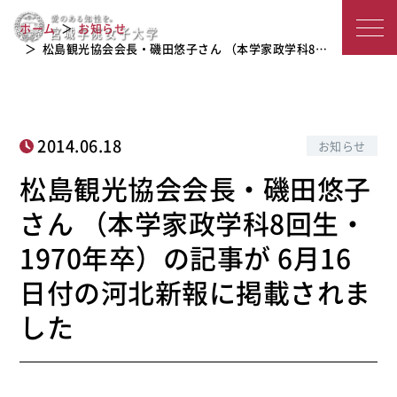
学家政学科8回生・1970年卒）の記事
宮
ホーム
お知らせ
が 6月16日付の河北新報に掲載されま
城
松島観光協会会長・磯田悠子さん （本学家政学科8…
した
学
院
2014.06.18
お知らせ
女
松島観光協会会長・磯田悠子
子
さん （本学家政学科8回生・
大
1970年卒）の記事が 6月16
学
日付の河北新報に掲載されま
した