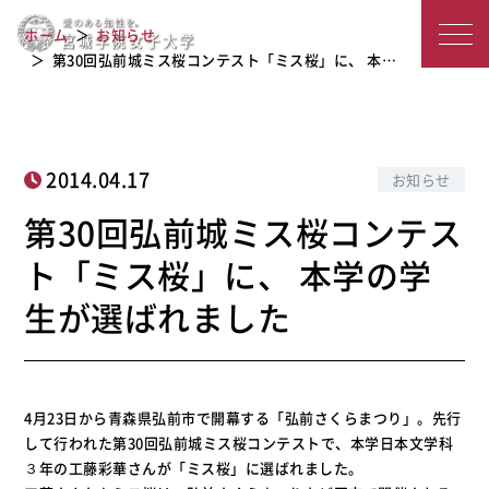
第30回弘前城ミス桜コンテスト「ミス
宮
ホーム
お知らせ
桜」に、 本学の学生が選ばれました
城
第30回弘前城ミス桜コンテスト「ミス桜」に、 本…
学
院
2014.04.17
お知らせ
女
第30回弘前城ミス桜コンテス
子
ト「ミス桜」に、 本学の学
大
生が選ばれました
学
4月23日から青森県弘前市で開幕する「弘前さくらまつり」。先行
して行われた第30回弘前城ミス桜コンテストで、本学日本文学科
３年の工藤彩華さんが「ミス桜」に選ばれました。