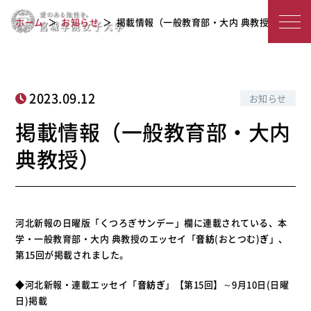
宮
掲載情報（一般教育部・大内 典教授）
ホーム
お知らせ
掲載情報（一般教育部・大内 典教授）
城
学
院
2023.09.12
お知らせ
女
掲載情報（一般教育部・大内
子
典教授）
大
学
河北新報の日曜版「くつろぎサンデー」欄に連載されている、本
学・一般教育部・大内 典教授のエッセイ「
音紡
(おとつむ)
ぎ
」、
第15回が掲載されました。
◆河北新報・連載エッセイ「
音紡ぎ
」【第15回】～9月10日(日曜
日)掲載