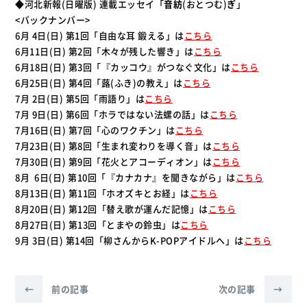
◆河北新報(日曜版) 連載エッセイ「
音紡
(おとつむ)
ぎ
」
<バックナンバー>
6月 4日(日) 第1回「自由な耳 鍛える」は
こちら
6月11日(日) 第2回「木々が残した響き」は
こちら
6月18日(日) 第3回「『カッコウ』がつなぐ文化」は
こちら
6月25日(日) 第4回「蕗(ふき)の教え」は
こちら
7月 2日(日) 第5回「雨語り」は
こちら
7月 9日(日) 第6回「ホラではない法螺の話」は
こちら
7月16日(日) 第7回「心のワクチン」は
こちら
7月23日(日) 第8回「生まれ変わりを導く音」は
こちら
7月30日(日) 第9回「花火とアコーディオン」は
こちら
8月 6日(日) 第10回「『カナカナ』を聞きながら」は
こちら
8月13日(日) 第11回「ホオズキとお経」は
こちら
8月20日(日) 第12回「替え歌が運んだ記憶」は
こちら
8月27日(日) 第13回「とまやの鈴虫」は
こちら
9月 3日(日) 第14回「柳さんからK-POPアイドルへ」は
こちら
←
前の記事
次の記事
→