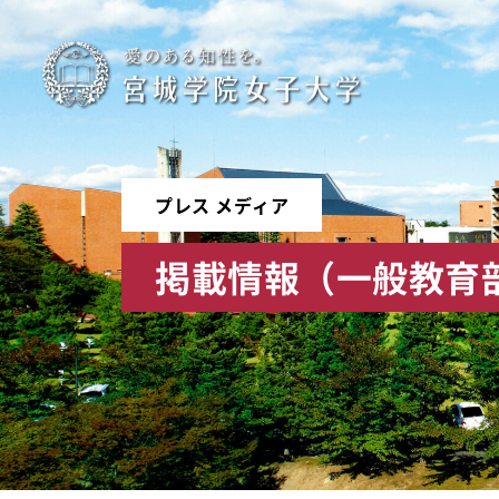
宮
城
学
プレス メディア
院
掲載情報（一般教育
女
子
大
学