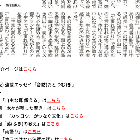
紹介ページは
こちら
版) 連載エッセイ「
音紡
(おとつむ)
ぎ
」
>
第1回「自由な耳 鍛える」は
こちら
第2回「木々が残した響き」は
こちら
第3回「『カッコウ』がつなぐ文化」は
こちら
4回「蕗(ふき)の教え」は
こちら
5回「雨語り」は
こちら
第6回「ホラではない法螺の話」は
こちら