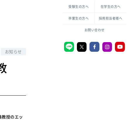
各種方針について
申し込み・お問い合わせ
受験生の方へ
在学生の方へ
教職センター
生活環境科学研究所
倫理憲章
卒業生の方へ
採用担当者様へ
学芸員課程
ハラスメントの防止
一般教育課程
図書館司書課程
共生のための多様性宣言
お問い合わせ
学校図書館司書教諭課程
愛のある知性を。
お知らせ
教
宗教センター
大学後援会
附属認定こども園
宮城学院同窓会
音楽教室
典教授のエッ
MGUスタンダード