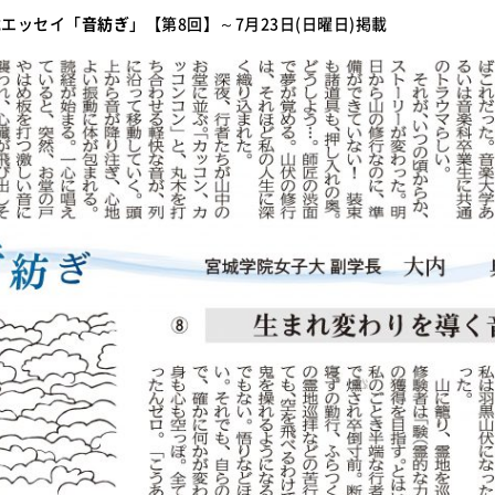
載エッセイ「
音紡ぎ
」【第8回】～7月23日(日曜日)掲載