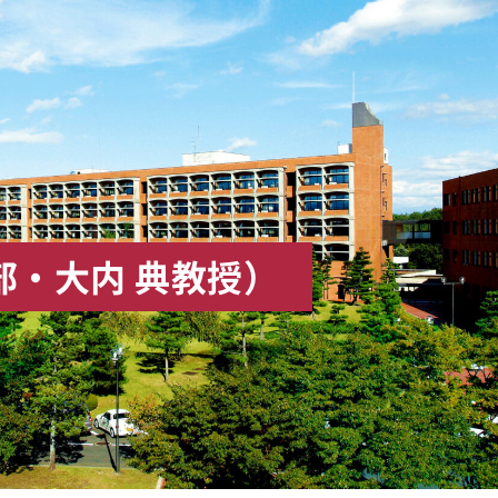
部・大内 典教授）