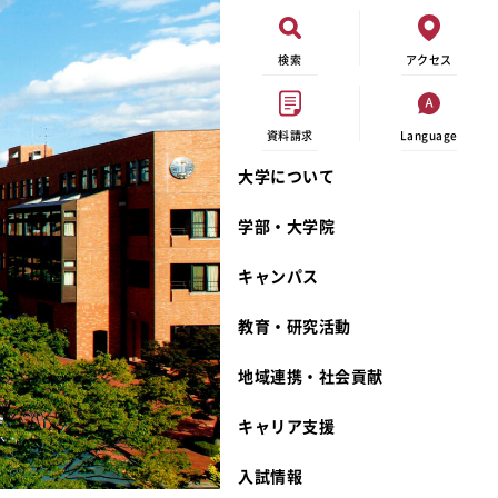
検索
アクセス
資料請求
Language
大学について
現代ビジネス学科
イベントカレンダー
外部資金研究
連携事業のご紹介
学部・大学院
キャンパスマップ
学内の研究助成
沿革
キャンパス
学生寮
研究倫理
宮城学院 校歌
奨学金
動物実験に関する情報公開
礼拝堂
教育・研究活動
サークル活動
研究者番号登録申請について
食品栄養学科
地域連携・社会貢献
大学祭
生活文化デザイン学科
ディプロマ・ポリシー
キャリア支援
キャンパスメンバーズ
キリスト教文化研究所
カリキュラム・ポリシー
カリキュラム・入室方法
学費
人文社会科学研究所
アドミッション・ポリシー
教師紹介
入試情報
発達科学研究所