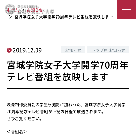
宮城学院女子大学開学70周年テレビ番
宮
ホーム
お知らせ
組を放映します
城
宮城学院女子大学開学70周年テレビ番組を放映しま…
学
院
2019.12.09
お知らせ
トップ用 お知らせ
女
宮城学院女子大学開学70周年
子
テレビ番組を放映します
大
学
映像制作委員会の学生も撮影に加わった、宮城学院女子大学開学
70周年記念テレビ番組が下記の日程で放送されます。
ぜひご覧ください。
＜番組名＞