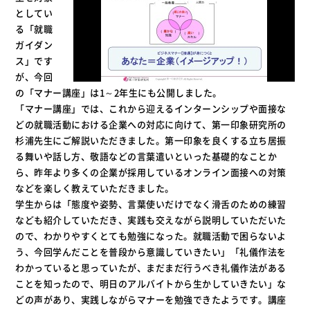
としてい
る「就職
ガイダン
ス」です
が、今回
の「マナー講座」は1～2年生にも公開しました。
「マナー講座」では、これから迎えるインターンシップや面接な
どの就職活動における企業への対応に向けて、第一印象研究所の
杉浦先生にご解説いただきました。第一印象を良くする立ち居振
る舞いや話し方、敬語などの言葉遣いといった基礎的なことか
ら、昨年より多くの企業が採用しているオンライン面接への対策
などを楽しく教えていただきました。
学生からは「態度や姿勢、言葉使いだけでなく滑舌のための練習
なども紹介していただき、実践も交えながら説明していただいた
ので、わかりやすくとても勉強になった。就職活動で困らないよ
う、今回学んだことを普段から意識していきたい」「礼儀作法を
わかっていると思っていたが、まだまだ行うべき礼儀作法がある
ことを知ったので、明日のアルバイトから生かしていきたい」な
どの声があり、実践しながらマナーを勉強できたようです。講座