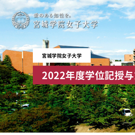
宮
城
学
宮城学院女子大学
院
2022年度学位記授
女
子
大
学