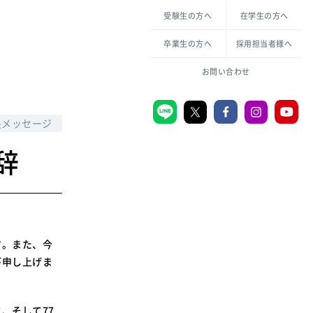
各種方針について
申し込み・お問い合わせ
受験生の方へ
在学生の方へ
教職センター
生活環境科学研究所
倫理憲章
卒業生の方へ
採用担当者様へ
学芸員課程
ハラスメントの防止
一般教育課程
図書館司書課程
共生のための多様性宣言
お問い合わせ
学校図書館司書教諭課程
愛のある知性を。
長メッセージ
辞
宗教センター
大学後援会
附属認定こども園
宮城学院同窓会
す。また、今
音楽教室
び申し上げま
MGUスタンダード
、そして77