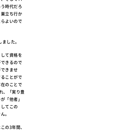
SDGsに関する取り組み
いう時代だろ
大学広報
日巣立ち行か
たらよいので
しました。
新型コロナウィルスに関する本学の対応
そして資格を
（まとめ）
ができるので
ができませ
することがで
存在のことで
れ、「実り豊
のが「他者」
そしてこの
せん。
この3年間、