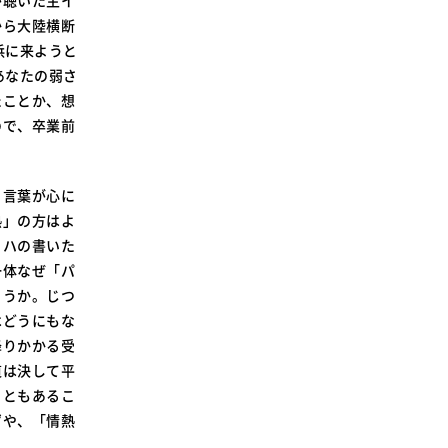
が聴いた主イ
から大陸横断
浜に来ようと
あなたの弱さ
たことか、想
ので、卒業前
う言葉が心に
熱」の方はよ
ッハの書いた
一体なぜ「パ
ょうか。じつ
はどうにもな
降りかかる受
道は決して平
こともあるこ
ずや、「情熱