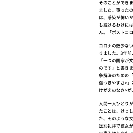
そのことができ
ました。覆った
は、感染が怖い
も続けるわけに
ん。「ポストコ
コロナの数少な
りました。3年
「一つの国家が文
のです」と書き
争解決のための
傷つきやすさ>」
けがえのなさ>が
人間一人ひとり
たことは、けっ
た、そのような女
送別礼拝で彼女が