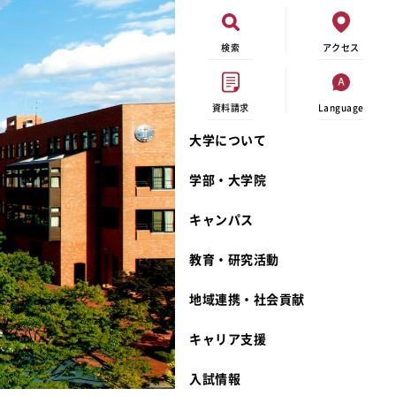
検索
アクセス
資料請求
Language
大学について
現代ビジネス学科
イベントカレンダー
外部資金研究
連携事業のご紹介
学部・大学院
キャンパスマップ
学内の研究助成
沿革
キャンパス
学生寮
研究倫理
宮城学院 校歌
奨学金
動物実験に関する情報公開
礼拝堂
教育・研究活動
サークル活動
研究者番号登録申請について
食品栄養学科
地域連携・社会貢献
大学祭
生活文化デザイン学科
ディプロマ・ポリシー
キャリア支援
キャンパスメンバーズ
キリスト教文化研究所
カリキュラム・ポリシー
カリキュラム・入室方法
学費
人文社会科学研究所
アドミッション・ポリシー
教師紹介
入試情報
発達科学研究所