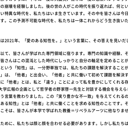
序の崩壊を経験しました。後の世の人がこの時代を振り返れば、何と
ない特異な時代を、私たちはいま生きています。その中を皆さんは今
ます。この予測不可能な時代を、私たちは一体これからどう生き抜い
は2021年、「愛のある知性を。」という言葉に、その答えを見いだ
ず以て、皆さんが学ばれた専門領域に宿ります。専門の知識や経験、
、皆さんはこの混沌とした時代にしっかりと自分の軸足を定めること
性という「知性」は、一分野単独では、私たちの課題を解決すること
性」は、「他者」と出会い、「他者」と共に働いて初めて課題を解決
こに「他者」とは、私と「違う」ことによって私を豊かにしてくれる
、大学広報の企画として哲学者の野家啓一先生と対談する機会を与えら
いう言葉を教わりました。この「実り豊かな不一致」を与えてくれる
のある知性」とは「他者」と共に働くことを求める知性のことです。
」こそは、皆さんが本学で学ばれた教養＝リベラルアーツに他なりま
うために、私たちは顔と顔を合わせる必要があります。しかし私たちは