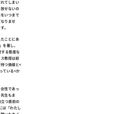
慣れてしまい
手放せないの
活をいつまで
ばなりませ
です。
れたことにあ
」を著し、
対する態度な
クス教授は紛
持つ価値と<
っている<か
の女性であっ
ー先生もま
旅立つ直前の
には「わたし