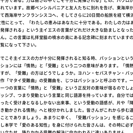
に十分である。力は弱さの中でこそ十分に発揮される」との、パウロ
かれています。故郷ペンシルバニアと友人たちに別れを告げ、東海岸
て西海岸サンフランシスコへ、そしてさらに20日間の船旅を経て横
女性にとって、「わたしの恵みはあなたに十分である。わたしの力は
に発揮される」という主イエスの言葉がどれだけ大きな励ましとなっ
せん。この言葉は礼拝堂脇の噴水の奥にある記念碑に刻まれています
ご覧になって下さい。
中でこそ主イエスの力が十分に発揮されると知る時、パッションとい
ッションには「情熱」と「受難」という二つの意味があります。「情
ますが、「受難」の方はどうでしょうか。ヨハン・セバスチャン・バ
傑作「マタイ受難曲」の受難曲を、じつはパッションと呼ぶのです。
う一つの言葉に「情熱」と「受難」という正反対の意味が宿るのでし
パッシブ、つまり受動という言葉と同じ語源を持っています。自分で
まったく受け身となるしかない出来事、という受動の語感が、片や「
突き動かされる情熱」へと枝分かれしました。皆さんがこれから歩む
いことでありましょう。あまりに辛く、「受難パッション」を感じる
かし本学で「愛のある知性」を身に付けられた皆さんは、その時に必
奮い立たせ、降りかかる受難の解決に向かわれるに違いありません。