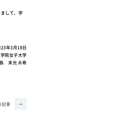
しまして、学
。
023年3月18日
城学院女子大学
長 末光 眞希
の記事
→