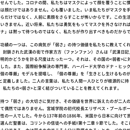
ませんでした。コロナの間、私たちはマスクによって顔を覆うことに
のは顔だけではありません。心も覆いました。いま私たちがマスクを
からだけではなく、人前に素顔をさらすことが怖いからです。この生
はいきません。近い将来、私たちは勇気をもってマスクを外さなけれ
ロナ」は黙って待つものではなく、私たちが作り出すべきものだから
い功績の一つは、この病気が「弱さ」の持つ価値を私たちに教えてく
前、封鎖された武漢の街で作家方方（ファンファン）さんは「武漢日記
明的かどうかを計る尺度はたった一つ。それは、その国の<弱者>に
ました。また、国際紛争解決の専門家、ハーバード大学のドナ・ヒッ
「個の尊厳」モデルを提唱し、「個の尊厳」を「生きとし生けるものが
と定義しました。二人の言葉は、私たち人間一人ひとりが根源的に持
、私たちの<弱さ>と深く結びついていることを教えてくれます。
が持つ「弱さ」の大切さに気付き、その価値を世界に訴えたのが二人
して偶然ではありません。宮城学院の初代校長エリザベス・プールボ
性の一人でした。今から137年前の1886年、米国から日本に向けて
選んだ聖書は、コリントの信徒への手紙Ⅱ第十二章９節でした。そこ