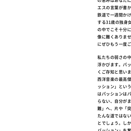
の恵みはあなた
エスの言葉が書
鉄道で一週間かけ
する31歳の独身
の中でこそ十分
像に難くありま
にぜひもう一度
私たちの弱さの
浮かびます。パ
くご存知と思い
西洋音楽の最高
ッション」とい
はパッションは
らない、自分が
難」へ、片や「
たんな道ではな
とでしょう。し
パッション」を