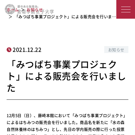
「みつばち事業プロジェクト」による
宮
ホーム
お知らせ
販売会を行いました
城
「みつばち事業プロジェクト」による販売会を行いま…
学
院
2021.12.22
お知らせ
女
「みつばち事業プロジェク
子
ト」による販売会を行いまし
大
た
学
12月5日（日）、藤崎本館において「みつばち事業プロジェクト」
によるはちみつの販売会を行いました。商品名を新たに「水の森
自然休養林のはちみつ」とし、先日の学内販売の際に行った投票