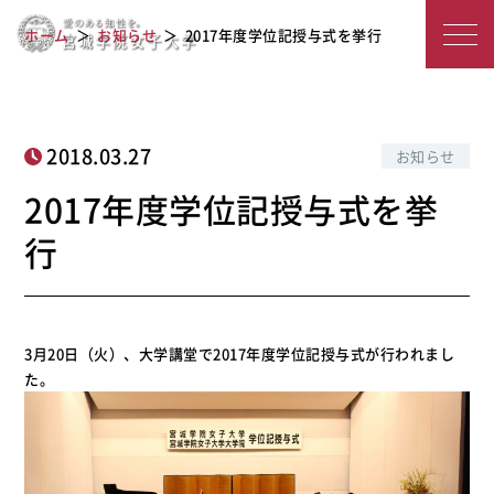
宮
2017年度学位記授与式を挙行
ホーム
お知らせ
2017年度学位記授与式を挙行
城
学
院
2018.03.27
お知らせ
女
2017年度学位記授与式を挙
子
行
大
学
3月20日（火）、大学講堂で2017年度学位記授与式が行われまし
た。