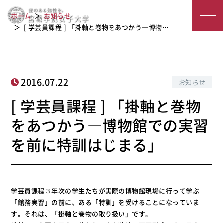
[ 学芸員課程 ] 「掛軸と巻物をあつかう
宮
―博物館での実習を前に特訓はじま
ホーム
お知らせ
る」
城
[ 学芸員課程 ] 「掛軸と巻物をあつかう―博物…
学
院
2016.07.22
お知らせ
女
[ 学芸員課程 ] 「掛軸と巻物
子
をあつかう―博物館での実習
大
を前に特訓はじまる」
学
学芸員課程３年次の学生たちが実際の博物館現場に行って学ぶ
「館務実習」の前に、ある「特訓」を受けることになっていま
す。それは、「掛軸と巻物の取り扱い」です。