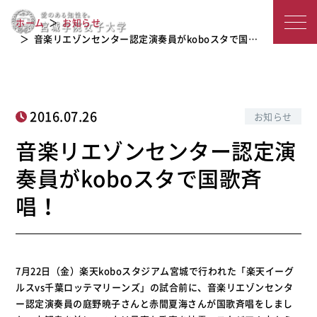
音楽リエゾンセンター認定演奏員がko
宮
ホーム
お知らせ
boスタで国歌斉唱！
城
音楽リエゾンセンター認定演奏員がkoboスタで国…
学
院
2016.07.26
お知らせ
女
音楽リエゾンセンター認定演
子
奏員がkoboスタで国歌斉
大
唱！
学
7月22日（金）楽天koboスタジアム宮城で行われた「楽天イーグ
ルスvs千葉ロッテマリーンズ」の試合前に、音楽リエゾンセンタ
ー認定演奏員の庭野暁子さんと赤間夏海さんが国歌斉唱をしまし