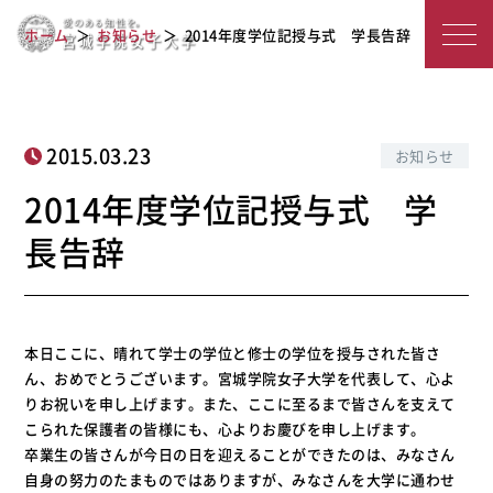
宮
2014年度学位記授与式 学長告辞
ホーム
お知らせ
2014年度学位記授与式 学長告辞
城
学
院
2015.03.23
お知らせ
女
2014年度学位記授与式 学
子
長告辞
大
学
本日ここに、晴れて学士の学位と修士の学位を授与された皆さ
ん、おめでとうございます。宮城学院女子大学を代表して、心よ
りお祝いを申し上げます。また、ここに至るまで皆さんを支えて
こられた保護者の皆様にも、心よりお慶びを申し上げます。
卒業生の皆さんが今日の日を迎えることができたのは、みなさん
自身の努力のたまものではありますが、みなさんを大学に通わせ