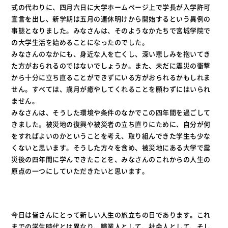
式の代わりに、四月六日に大学ホームページ上で学長が入学許可
宣言を出し、新学期は五月の連休明けから開始するという異例の
事態となりました。みなさんは、そのようなかたちで宮城学院で
の大学生活を始めることになったのでした。
みなさんのなかにも、身近な人を亡くし、深い悲しみを抱いてき
た方がおられるのではないでしょうか。また、未だに震災の衝撃
から十分に立ち直ることができずにいる方がおられるかもしれま
せん。すべては、歳月が癒やしてくれることを願わずにはいられ
ません。
みなさんは、そうした環境や条件のなかでこの四年間を過ごして
きました。被災地の復興や被災者の立ち直りにために、自分が何
をすればよいのかということを考え、取り組んできた学生も少な
くないと思います。そうした方々を含め、被災地にある大学で震
災後の四年間に学んできたことを、みなさんのこれからの人生の
原点の一つにしていただきたいと思います。
今日は皆さんにとって新しい人生の旅立ちの日であります。これ
までの学生時代とは異なり、職業人として、社会人として、そし