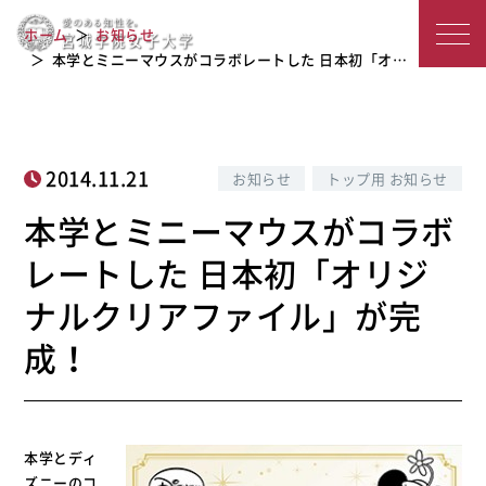
本学とミニーマウスがコラボレートし
宮
た 日本初「オリジナルクリアファイ
ホーム
お知らせ
ル」が完成！
城
本学とミニーマウスがコラボレートした 日本初「オ…
学
院
2014.11.21
お知らせ
トップ用 お知らせ
女
本学とミニーマウスがコラボ
子
レートした 日本初「オリジ
大
ナルクリアファイル」が完
学
成！
本学とディ
ズニーのコ