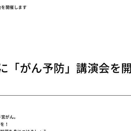
演会を開催します
8
18に「がん予防」講演会を
子宮がん。
診を！