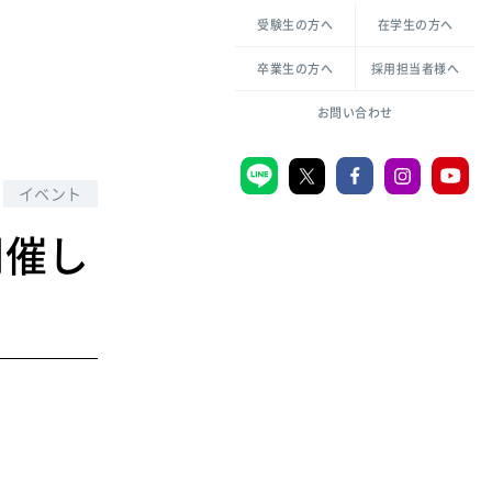
各種方針について
申し込み・お問い合わせ
受験生の方へ
在学生の方へ
教職センター
生活環境科学研究所
倫理憲章
卒業生の方へ
採用担当者様へ
学芸員課程
ハラスメントの防止
一般教育課程
図書館司書課程
共生のための多様性宣言
お問い合わせ
学校図書館司書教諭課程
愛のある知性を。
イベント
開催し
宗教センター
大学後援会
附属認定こども園
宮城学院同窓会
音楽教室
MGUスタンダード