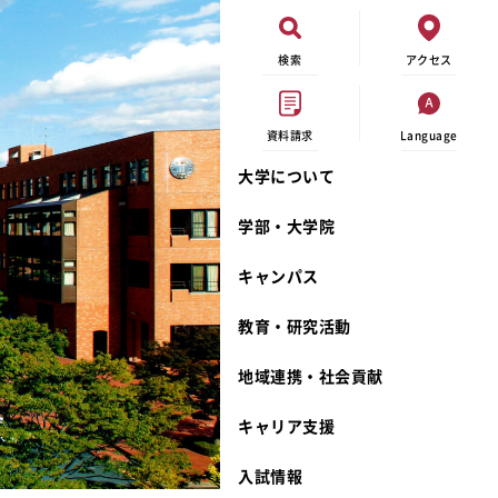
検索
アクセス
資料請求
Language
大学について
現代ビジネス学科
イベントカレンダー
外部資金研究
連携事業のご紹介
学部・大学院
キャンパスマップ
学内の研究助成
沿革
キャンパス
学生寮
研究倫理
宮城学院 校歌
奨学金
動物実験に関する情報公開
礼拝堂
教育・研究活動
サークル活動
研究者番号登録申請について
食品栄養学科
地域連携・社会貢献
大学祭
生活文化デザイン学科
ディプロマ・ポリシー
キャリア支援
キャンパスメンバーズ
キリスト教文化研究所
カリキュラム・ポリシー
カリキュラム・入室方法
学費
人文社会科学研究所
アドミッション・ポリシー
教師紹介
入試情報
発達科学研究所