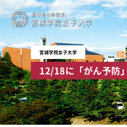
宮
城
学
宮城学院女子大学
院
12/18に「がん予
女
子
大
学