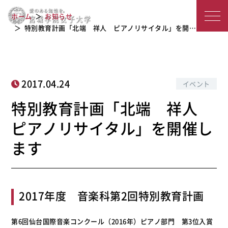
特別教育計画「北端 祥人 ピアノリ
宮
ホーム
お知らせ
サイタル」を開催します
城
特別教育計画「北端 祥人 ピアノリサイタル」を開…
学
院
2017.04.24
イベント
女
特別教育計画「北端 祥人
子
ピアノリサイタル」を開催し
大
ます
学
2017年度 音楽科第2回特別教育計画
第6回仙台国際音楽コンクール（2016年）ピアノ部門 第3位入賞