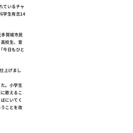
SDGsに関する取り組み
れているチャ
大学広報
科学生有志14
元多賀城市民
・高校生、音
「今日もひと
新型コロナウィルスに関する本学の対応
（まとめ）
仕上げまし
した。小学生
緒に歌えるこ
そばにいてく
いうことを改