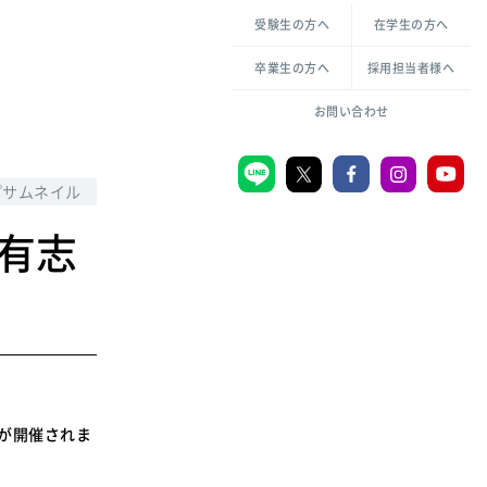
各種方針について
申し込み・お問い合わせ
受験生の方へ
在学生の方へ
教職センター
生活環境科学研究所
倫理憲章
卒業生の方へ
採用担当者様へ
学芸員課程
ハラスメントの防止
一般教育課程
図書館司書課程
共生のための多様性宣言
お問い合わせ
学校図書館司書教諭課程
愛のある知性を。
プサムネイル
有志
宗教センター
大学後援会
附属認定こども園
宮城学院同窓会
音楽教室
トが開催されま
MGUスタンダード