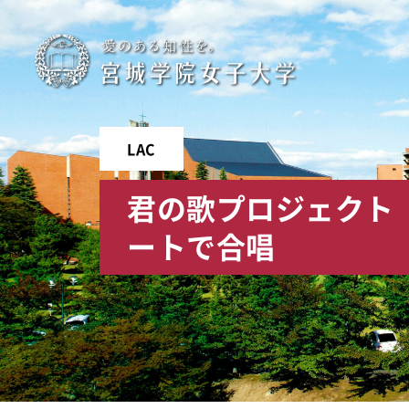
宮
城
学
LAC
院
君の歌プロジェクト
女
ートで合唱
子
大
学