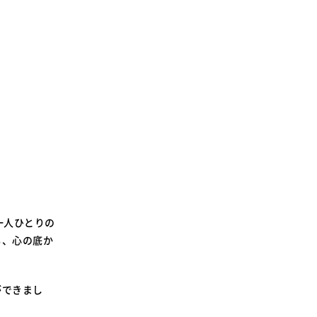
一人ひとりの
も、心の底か
ができまし