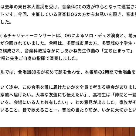
は去年の東日本大震災を受け、音楽科OGの方が中心となって運営さ
トです。今回、主催している音楽科OGの方からお誘いを頂き、音楽
ました。
えるチャリティーコンサートは、OGによるソロ・デュオ演奏と、地
唱が企画されていました。合唱は、多賀城市民の方、多賀城の小学生
で構成され、音楽科教授なかにしあかね先生作曲の「立ち止まって」
合唱と先生ご自身の指揮で演奏しました。
ルでは、合唱団80名が初めて顔を合わせ、本番前の2時間で合唱曲を
ていく途中、この合唱を誰に届けたいかを全員で考える機会がありま
を家族へ届けたい。大事な友達にも伝えたい」、高校生は「仲間と一
思いを、会場にいる人と共有したい」、との意見が出ました。家族が
がいること、皆で歌えること…。普段の当たり前が、いかに大切かと
。