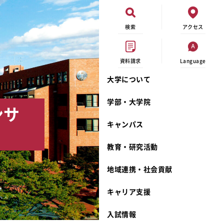
検索
アクセス
資料請求
Language
大学について
現代ビジネス学科
イベントカレンダー
外部資金研究
連携事業のご紹介
学部・大学院
ンサ
キャンパスマップ
学内の研究助成
沿革
キャンパス
学生寮
研究倫理
宮城学院 校歌
奨学金
動物実験に関する情報公開
礼拝堂
教育・研究活動
サークル活動
研究者番号登録申請について
食品栄養学科
地域連携・社会貢献
大学祭
生活文化デザイン学科
ディプロマ・ポリシー
キャリア支援
キャンパスメンバーズ
キリスト教文化研究所
カリキュラム・ポリシー
カリキュラム・入室方法
学費
人文社会科学研究所
アドミッション・ポリシー
教師紹介
入試情報
発達科学研究所