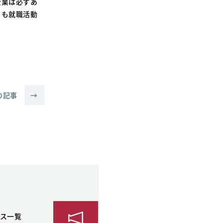
企業は必ずあ
らも就職活動
の記事
→
ス一覧