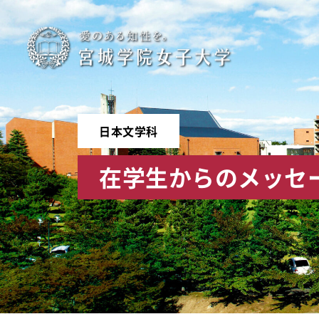
宮
城
学
日本文学科
院
在学生からのメッセ
女
子
大
学