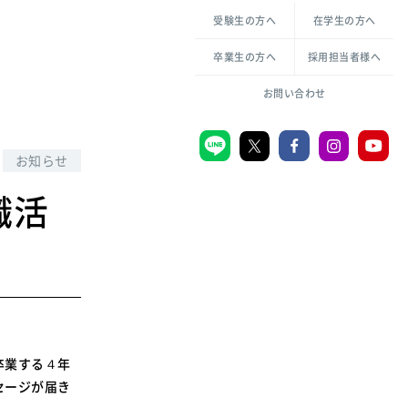
各種方針について
申し込み・お問い合わせ
受験生の方へ
在学生の方へ
教職センター
生活環境科学研究所
倫理憲章
卒業生の方へ
採用担当者様へ
学芸員課程
ハラスメントの防止
一般教育課程
図書館司書課程
共生のための多様性宣言
お問い合わせ
学校図書館司書教諭課程
愛のある知性を。
お知らせ
職活
宗教センター
大学後援会
附属認定こども園
宮城学院同窓会
音楽教室
卒業する４年
セージが届き
MGUスタンダード