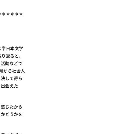
SDGsに関する取り組み
大学広報
＊＊＊＊＊＊
大学日本文学
新型コロナウィルスに関する本学の対応
振り返ると、
（まとめ）
ル活動などで
月から社会人
は決して得ら
に出会えた
を感じたから
るかどうかを