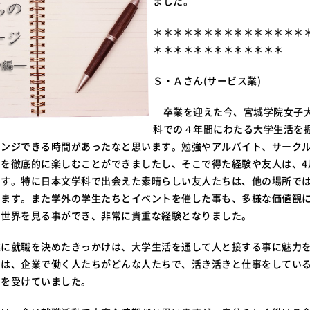
ました。
＊＊＊＊＊＊＊＊＊＊＊＊＊＊＊
＊＊＊＊＊＊＊＊＊＊＊＊＊
Ｓ・Ａさん(サービス業)
卒業を迎えた今、宮城学院女子
科での４年間にわたる大学生活を
レンジできる時間があったなと思います。勉強やアルバイト、サーク
とを徹底的に楽しむことができましたし、そこで得た経験や友人は、4
です。特に日本文学科で出会えた素晴らしい友人たちは、他の場所で
います。また学外の学生たちとイベントを催した事も、多様な価値観
た世界を見る事ができ、非常に貴重な経験となりました。
に就職を決めたきっかけは、大学生活を通して人と接する事に魅力
中は、企業で働く人たちがどんな人たちで、活き活きと仕事をしてい
考を受けていました。