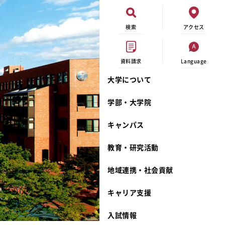
検索
アクセス
資料請求
Language
大学について
現代ビジネス学科
イベントカレンダー
外部資金研究
連携事業のご紹介
学部・大学院
キャンパスマップ
学内の研究助成
沿革
キャンパス
学生寮
研究倫理
宮城学院 校歌
奨学金
動物実験に関する情報公開
礼拝堂
教育・研究活動
サークル活動
研究者番号登録申請について
食品栄養学科
地域連携・社会貢献
大学祭
生活文化デザイン学科
ディプロマ・ポリシー
キャリア支援
キャンパスメンバーズ
キリスト教文化研究所
カリキュラム・ポリシー
カリキュラム・入室方法
学費
人文社会科学研究所
アドミッション・ポリシー
教師紹介
入試情報
発達科学研究所